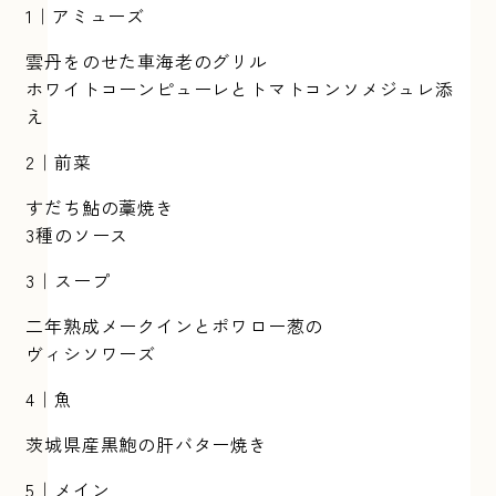
1｜アミューズ
雲丹をのせた車海老のグリル
ホワイトコーンピューレとトマトコンソメジュレ添
え
2｜前菜
すだち鮎の藁焼き
3種のソース
3｜スープ
二年熟成メークインとポワロー葱の
ヴィシソワーズ
4｜魚
茨城県産黒鮑の肝バター焼き
5｜メイン