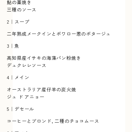
鮎の藁焼き
三種のソース
2｜スープ
二年熟成メークインとポワロー葱のポタージュ
3｜魚
高知県産イサキの海藻パン粉焼き
デュクレレソース
4｜メイン
オーストラリア産仔羊の炭火焼
ジュ ド アニョー
5｜デセール
コーヒーとブロンド, 二種のチョコムース