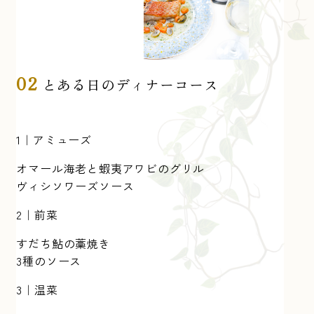
02
とある日のディナーコース
1｜アミューズ
オマール海老と蝦夷アワビのグリル
ヴィシソワーズソース
2｜前菜
すだち鮎の藁焼き
3種のソース
3｜温菜